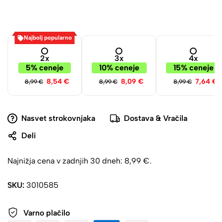
Najbolj popularno
2x
3x
4x
5% ceneje
10% ceneje
15% ceneje
8,54
€
8,09
€
7,64
€
8,99
€
8,99
€
8,99
€
Nasvet strokovnjaka
Dostava & Vračila
Deli
Najnižja cena v zadnjih 30 dneh:
8,99
€
.
SKU:
3010585
Varno plačilo