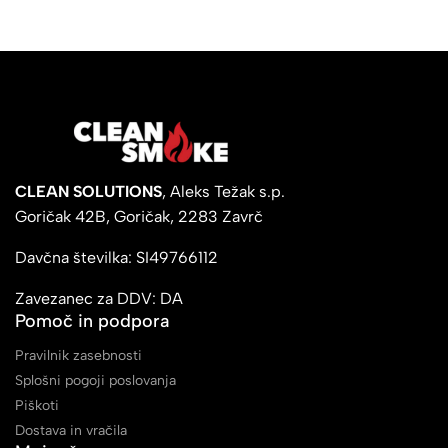
CLEAN SOLUTIONS
, Aleks Težak s.p.
Goričak 42B, Goričak, 2283 Zavrč
Davčna številka: SI49766112
Zavezanec za DDV: DA
Pomoč in podpora
Pravilnik zasebnosti
Splošni pogoji poslovanja
Piškoti
Dostava in vračila