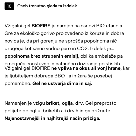
10
Oseb trenutno gleda ta izdelek
Vžigalni gel
BIOFIRE
je narejen na osnovi BIO etanola.
Gre za ekološko gorivo proizvedeno iz koruze in dobra
novica je, da pri gorenju ne sprošča popolnoma nič
drugega kot samo vodno paro in CO2. Izdelek je
popolnoma brez strupenih emisij
, oblika embalaže pa
omogoča enostavno in natančno doziranje po stiskih.
Vžigalni gel BIOFIRE
ne vpliva na okus ali vonj hrane
, kar
je ljubiteljem dobrega BBQ-ja in žara še posebej
pomembno.
Gel ne ustvarja dima in saj.
Namenjen je vžigu
briket, oglja, drv
. Gel preprosto
polijete po oglju, briketih ali drvih in ga prižgete.
Najenostavnejši in najhitrejši način prižiga.