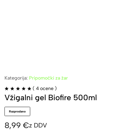
Kategorija:
Pripomočki za žar
(
4
ocene )
Vžigalni gel Biofire 500ml
Razprodano
8,99
€
z DDV