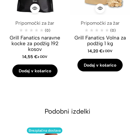
Pripomočki za žar
Pripomočki za žar
(0)
(0)
Grill Fanatics naravne
Grill Fanatics Volna za
kocke za podžig 192
podžig 1 kg
kosov
14,20
€
z DDV
14,55
€
z DDV
Dodaj v košarico
Dodaj v košarico
Podobni izdelki
Brezplačna dostava