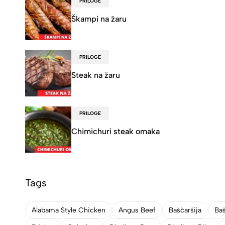
PRILOGE
Škampi na žaru
PRILOGE
Steak na žaru
PRILOGE
Chimichuri steak omaka
Tags
Alabama Style Chicken
Angus Beef
Baščaršija
Baš