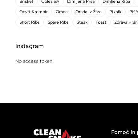
Brisket
Coleslaw
Dimljena Prsa
Dimljena Riba
Ocvrt Krompir
Orada
Orada Iz Žara
Piknik
Piš
Short Ribs
Spare Ribs
Steak
Toast
Zdrava Hran
Instagram
No access token
Pomoč in 