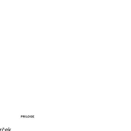
PRILOGE
irček