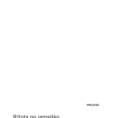
PRILOGE
Rižota po jamajško