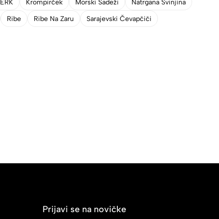
JERK
Krompirček
Morski Sadeži
Natrgana Svinjina
Ribe
Ribe Na Zaru
Sarajevski Čevapčiči
Prijavi se na novičke