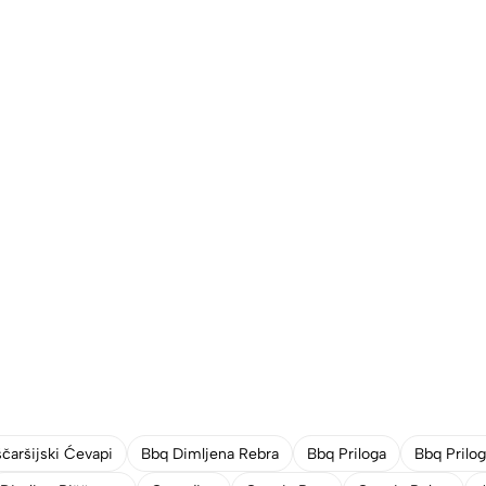
čaršijski Ćevapi
Bbq Dimljena Rebra
Bbq Priloga
Bbq Prilo