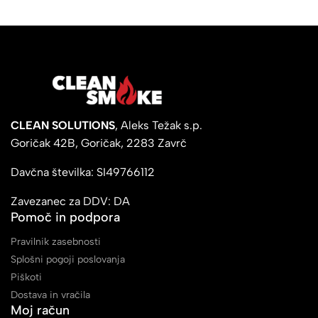
CLEAN SOLUTIONS
, Aleks Težak s.p.
Goričak 42B, Goričak, 2283 Zavrč
Davčna številka: SI49766112
Zavezanec za DDV: DA
Pomoč in podpora
Pravilnik zasebnosti
Splošni pogoji poslovanja
Piškoti
Dostava in vračila
Moj račun