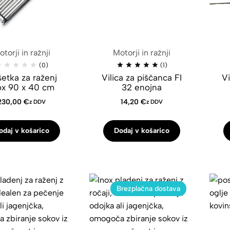
torji in ražnji
Motorji in ražnji
(0)
(1)
etka za raženj
Vilica za piščanca FI
Vi
ox 90 x 40 cm
32 enojna
230,00
€
14,20
€
z DDV
z DDV
odaj v košarico
Dodaj v košarico
Brezplačna dostava