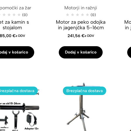
ipomočki za žar
Motorji in ražnji
(0)
(0)
et za kamin s
Motor za peko odojka
Mo
stojalom
in jagenjčka 5-16cm
in
85,00
€
241,56
€
z DDV
z DDV
odaj v košarico
Dodaj v košarico
Brezplačna dostava
Brezplačna dostava