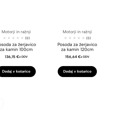
Motorji in ražnji
Motorji in ražnji
(0)
(0)
osoda za žerjavico
Posoda za žerjavico
za kamin 100cm
za kamin 120cm
136,15
€
156,64
€
z DDV
z DDV
Dodaj v košarico
Dodaj v košarico