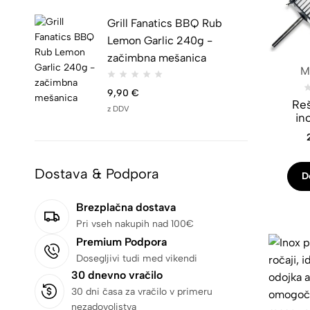
Grill Fanatics BBQ Rub
Lemon Garlic 240g -
začimbna mešanica
Mo
9,90
€
Reš
z DDV
in
Dostava & Podpora
D
Brezplačna dostava
Pri vseh nakupih nad 100€
Premium Podpora
Dosegljivi tudi med vikendi
30 dnevno vračilo
30 dni časa za vračilo v primeru
nezadovoljstva