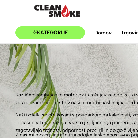
CLEANSMOKE.SI
BBQ
TRGOVINA
Domov
Trgovi
KATEGORIJE
Različne kombinacije motorjev in ražnjev za odojke, ki 
žara ali začetnik, boste v naši ponudbi našli najnapred
Naši izdelki so oblikovani s poudarkom na kakovosti, zm
počasno vrtenje ražnja. Vse to je ključnega pomena za 
zagotavljajo trdnost, odpornost proti rji in dolgo življe
Z našimi motorji in ražnji za odojke lahko enostavno pr