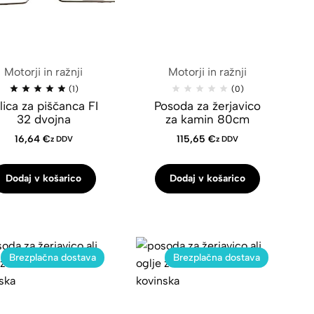
Motorji in ražnji
Motorji in ražnji
(1)
(0)
lica za piščanca FI
Posoda za žerjavico
32 dvojna
za kamin 80cm
16,64
€
115,65
€
z DDV
z DDV
Dodaj v košarico
Dodaj v košarico
Brezplačna dostava
Brezplačna dostava