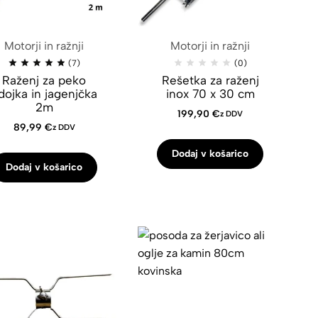
Motorji in ražnji
Motorji in ražnji
(7)
(0)
Raženj za peko
Rešetka za raženj
dojka in jagenjčka
inox 70 x 30 cm
2m
199,90
€
z DDV
89,99
€
z DDV
Dodaj v košarico
Dodaj v košarico