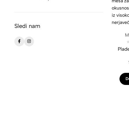
Sledi nam
Mo
Plade
D