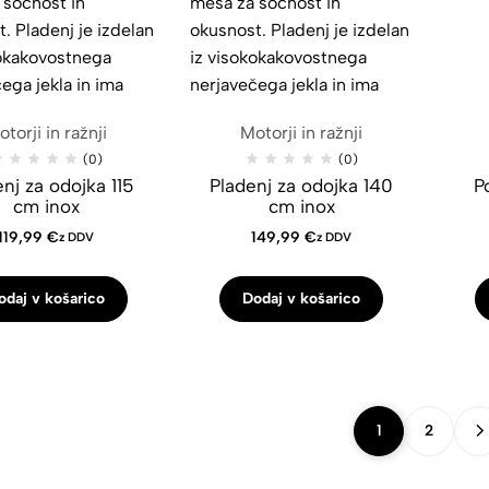
torji in ražnji
Motorji in ražnji
(0)
(0)
nj za odojka 115
Pladenj za odojka 140
P
cm inox
cm inox
119,99
€
149,99
€
z DDV
z DDV
odaj v košarico
Dodaj v košarico
1
2