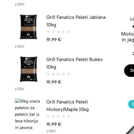
z DDV
Grill Fanatics Peleti Jablana
Mo
10kg
Motor
in j
19,99
€
z DDV
Grill Fanatics Peleti Bukev
10kg
D
19,99
€
z DDV
Grill Fanatics Peleti
Hickory/Maple 10kg
19,99
€
z DDV