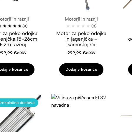
torji in ražnji
Motorji in ražnji
(9)
(0)
 za peko odojka
Motor za peko odojka
agenjčka 15-26cm
in jagenjčka –
o
+ 2m raženj
samostoječi
299,99
€
299,99
€
z DDV
z DDV
odaj v košarico
Dodaj v košarico
Brezplačna dostava