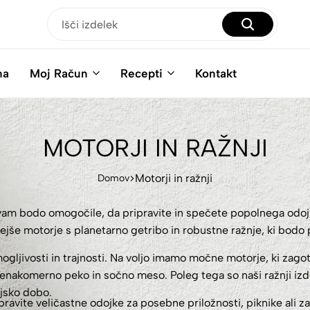
na
Moj Račun
Recepti
Kontakt
MOTORJI IN RAŽNJI
Motorji in ražnji
Domov
vam bodo omogočile, da pripravite in spečete popolnega odojka 
nejše motorje s planetarno getribo in robustne ražnje, ki bodo
ogljivosti in trajnosti. Na voljo imamo močne motorje, ki zagot
enakomerno peko in sočno meso. Poleg tega so naši ražnji izde
njsko dobo.
ipravite veličastne odojke za posebne priložnosti, piknike ali 