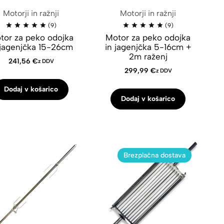
Motorji in ražnji
Motorji in ražnji
(9)
(9)
tor za peko odojka
Motor za peko odojka
 jagenjčka 15-26cm
in jagenjčka 5-16cm +
2m raženj
241,56
€
z DDV
299,99
€
z DDV
Dodaj v košarico
Dodaj v košarico
Brezplačna dostava