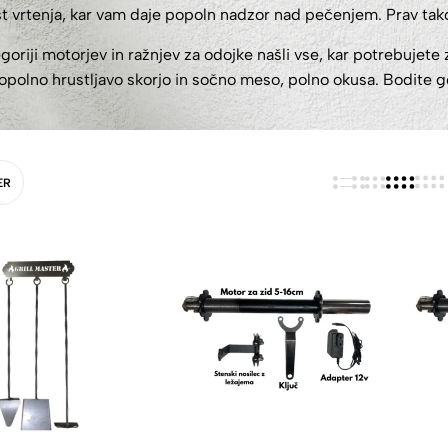
ost vrtenja, kar vam daje popoln nadzor nad pečenjem. Prav ta
goriji motorjev in ražnjev za odojke našli vse, kar potrebujet
lno hrustljavo skorjo in sočno meso, polno okusa. Bodite gost
a trajen vtis.
ER