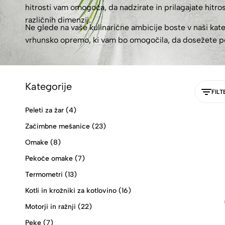
hitrosti vam omogoča, da nadzirate in prilagajate hitr
različnih dimenzij.
Ne glede na vaše kulinarične ambicije boste v naši kate
vrhunsko opremo, ki vam bo omogočila, da dosežete popo
pripravljeno odojčkovo poslastico, ki bo zagotovo pustil
Kategorije
FILT
Peleti za žar
(4)
Začimbne mešanice
(23)
Omake
(8)
Pekoče omake
(7)
Termometri
(13)
Kotli in krožniki za kotlovino
(16)
Motorji in ražnji
(22)
Peke
(7)