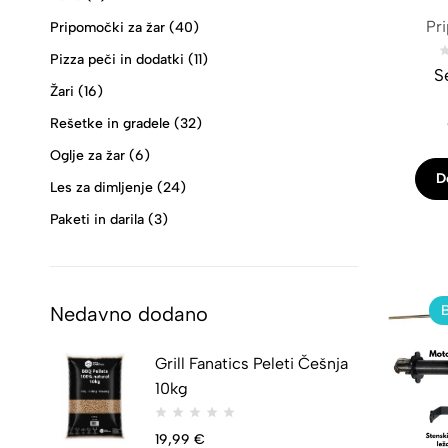
Pr
Pripomočki za žar
(40)
Pizza peči in dodatki
(11)
S
Žari
(16)
Rešetke in gradele
(32)
Oglje za žar
(6)
D
Les za dimljenje
(24)
Paketi in darila
(3)
Nedavno dodano
Grill Fanatics Peleti Češnja
10kg
19,99
€