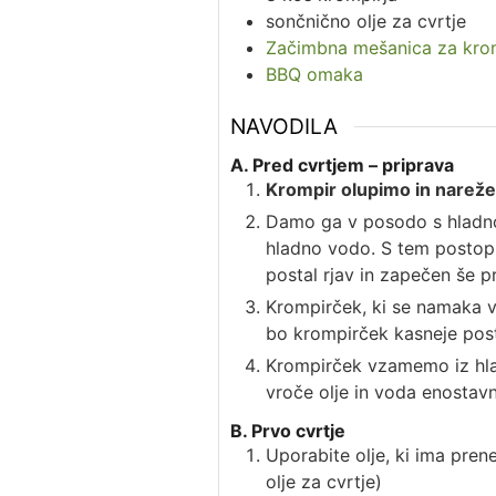
sončnično olje za cvrtje
Začimbna mešanica za kro
BBQ omaka
NAVODILA
A. Pred cvrtjem – priprava
Krompir olupimo in nareže
Damo ga v posodo s hladn
hladno vodo. S tem postopk
postal rjav in zapečen še p
Krompirček, ki se namaka v
bo krompirček kasneje posta
Krompirček vzamemo iz hla
vroče olje in voda enostav
B. Prvo cvrtje
Uporabite olje, ki ima pren
olje za cvrtje)