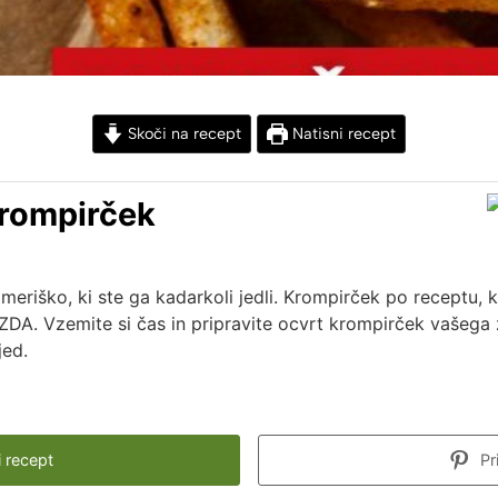
Skoči na recept
Natisni recept
krompirček
eriško, ki ste ga kadarkoli jedli. Krompirček po receptu, ko
 ZDA. Vzemite si čas in pripravite ocvrt krompirček vašega ži
jed.
 recept
Pr