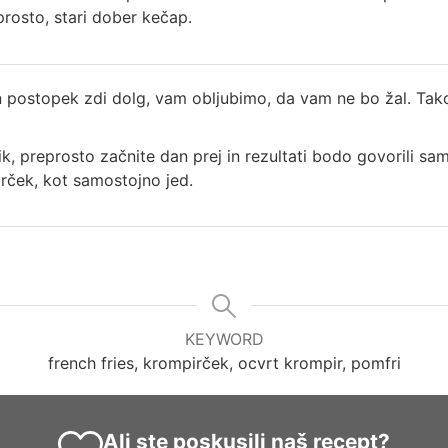
prosto, stari dober kečap.
ostopek zdi dolg, vam obljubimo, da vam ne bo žal. Tako t
ik, preprosto začnite dan prej in rezultati bodo govorili sa
rček, kot samostojno jed.
KEYWORD
french fries, krompirček, ocvrt krompir, pomfri
Ali ste poskusili naš recept?