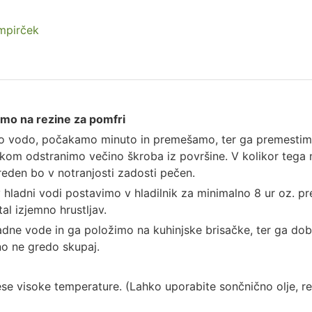
mpirček
mo na rezine za pomfri
o vodo, počakamo minuto in premešamo, ter ga premestim
om odstranimo večino škroba iz površine. V kolikor tega 
reden bo v notranjosti zadosti pečen.
 hladni vodi postavimo v hladilnik za minimalno 8 ur oz. p
l izjemno hrustljav.
dne vode in ga položimo na kuhinjske brisačke, ter ga do
no ne gredo skupaj.
ese visoke temperature. (Lahko uporabite sončnično olje, re