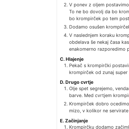
V ponev z oljem postavimo t
To ne bo dovolj da bo kro
bo krompirček po tem post
Dodamo osušen krompirček i
V naslednjem koraku krompi
obdelava še nekaj časa kasn
enakomerno razporedimo p
C. Hlajenje
Pekač s krompirčki postavi
krompirček od zunaj super h
D. Drugo cvrtje
Olje spet segrejemo, venda
barve. Med cvrtjem krompir
Krompirček dobro ocedimo, 
mizo, v kolikor ne servirate
E. Začinjanje
Krompirčku dodamo začimb