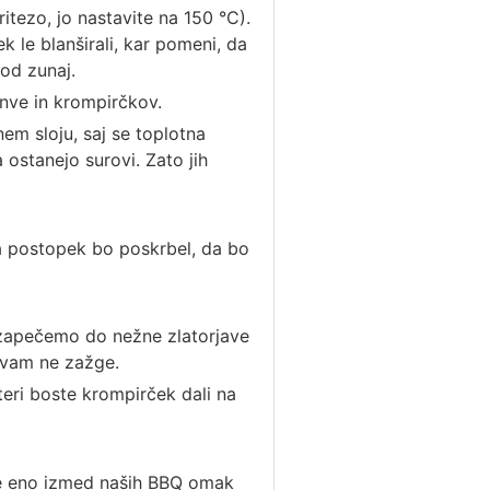
tezo, jo nastavite na 150 °C).
le blanširali, kar pomeni, da
od zunaj.
nve in krompirčkov.
em sloju, saj se toplotna
 ostanejo surovi. Zato jih
Ta postopek bo poskrbel, da bo
 zapečemo do nežne zlatorjave
 vam ne zažge.
eri boste krompirček dali na
e eno izmed naših BBQ omak