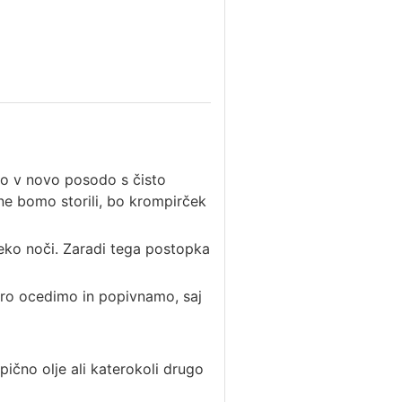
o v novo posodo s čisto
ne bomo storili, bo krompirček
reko noči. Zaradi tega postopka
bro ocedimo in popivnamo, saj
pično olje ali katerokoli drugo