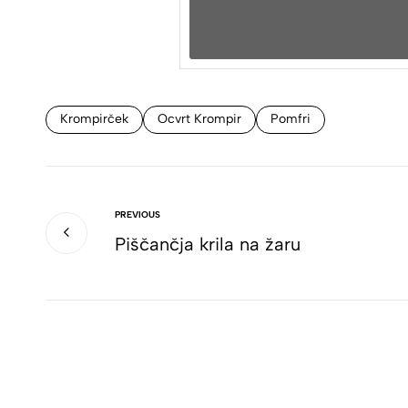
Krompirček
Ocvrt Krompir
Pomfri
PREVIOUS
Piščančja krila na žaru