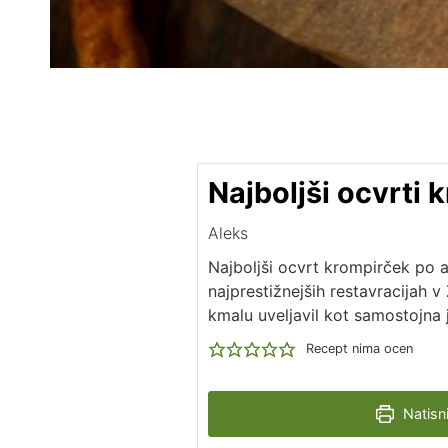
Najboljši ocvrti 
Aleks
Najboljši ocvrt krompirček po am
najprestižnejših restavracijah v
kmalu uveljavil kot samostojna 
Recept nima ocen
Natisni