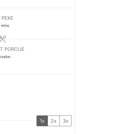
 PEKE
mins
T PORCIJE
osebe
1x
2x
3x