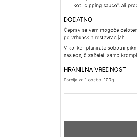
kot "dipping sauce", ali pre
DODATNO
Čeprav se vam mogoče celoten p
po vrhunskih restavracijah.
V kolikor planirate sobotni pikn
naslednjič zaželeli samo krompi
HRANILNA VREDNOST
Porcija za 1 osebo:
100
g