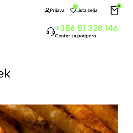
0
0
Prijava
Lista želja
+386 51 328 146
Center za podporo
ek