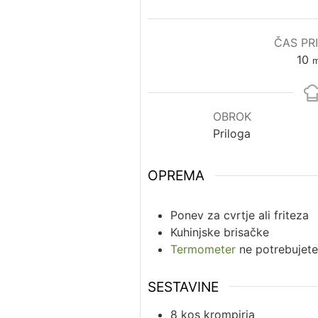
ČAS PR
10
m
OBROK
Priloga
OPREMA
Ponev za cvrtje
ali friteza
Kuhinjske brisačke
Termometer
ne potrebujete
SESTAVINE
8
kos
krompirja