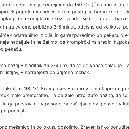
ermometer in olje segrejemo do 150 °C. (Če uporabljate fri
mpirček popolnoma pečen, v tem postopku bomo krompirček 
opku pečen kompletno skozi, vendar še ne bo dobil barve 
n ga cvremo približno 3-5 minut, odvisno od velikosti po
rček odstranimo iz olja, in ga razporedimo po pekaču v en
eje nadaljuje in ne želimo, da krompirčki na sredini kupčka
o pekaču.
mo nazaj v hladilnik za 3-4 ure, da se do konca ohladijo. 
rustljav, v notranjosti pa prijetno mehek.
r tokrat na 190 °C. Krompirček vrnemo v oljno kopel in ga
ček malo premešamo. To bo zelo hitro, zato pazite, da se
in ga prestavimo v posodo za začinjanje oz. posodo v kat
 po porcijah.
no mešanico in po okusu dosolimo. Zraven lahko ponudit