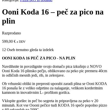
Ooni Koda 16 – peč za pico na
plin
Razprodano
599,00
€
z DDV
12
Oseb trenutno gleda ta izdelek
OONI KODA 16 PEČ ZA PICO - NA PLIN
Navdihnite in povzdignite svojo domačo pica izkušnjo z NOVO
Ooni Koda 16 plinsko pečjo, oblikovano za peko pic premera 40cm
in odličnih mesnih jedi, rib, in zelenjave.
Ob vrhunski obliki in preprosti uporabi zaradi plina se Ooni KODA
16 ponaša še z veliko odprtino za nalaganje, velikom korderitnim
kamnom in inovativnim L- profilom gorilca.
Vklopite gorilec in peč bo segreta in pripravljena za peko v 20
minutah. Kot vse Oooni pečice tudi KODA 16 speče popolno pizzo
v 60 sekundah na 500C.