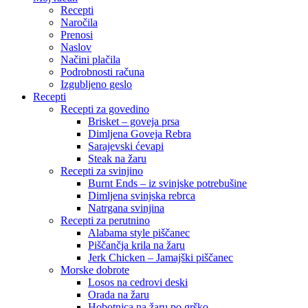
Recepti
Naročila
Prenosi
Naslov
Načini plačila
Podrobnosti računa
Izgubljeno geslo
Recepti
Recepti za govedino
Brisket – goveja prsa
Dimljena Goveja Rebra
Sarajevski ćevapi
Steak na žaru
Recepti za svinjino
Burnt Ends – iz svinjske potrebušine
Dimljena svinjska rebrca
Natrgana svinjina
Recepti za perutnino
Alabama style piščanec
Piščančja krila na žaru
Jerk Chicken – Jamajški piščanec
Morske dobrote
Losos na cedrovi deski
Orada na žaru
Hobotnica na žaru po grško