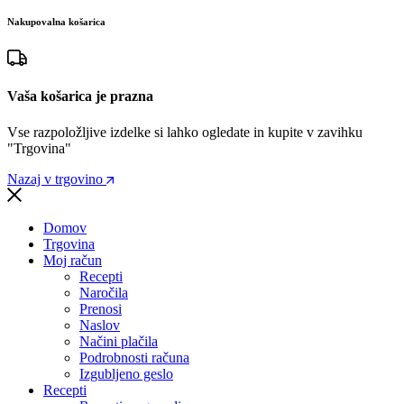
Nakupovalna košarica
Vaša košarica je prazna
Vse razpoložljive izdelke si lahko ogledate in kupite v zavihku
"Trgovina"
Nazaj v trgovino
Domov
Trgovina
Moj račun
Recepti
Naročila
Prenosi
Naslov
Načini plačila
Podrobnosti računa
Izgubljeno geslo
Recepti