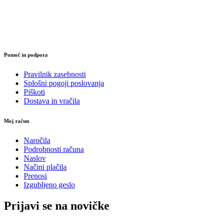
Goričak 42B, Goričak, 2283 Zavrč
Davčna številka: SI49766112
Zavezanec za DDV: DA
Pomoč in podpora
Pravilnik zasebnosti
Splošni pogoji poslovanja
Piškoti
Dostava in vračila
Moj račun
Naročila
Podrobnosti računa
Naslov
Načini plačila
Prenosi
Izgubljeno geslo
Prijavi se na novičke