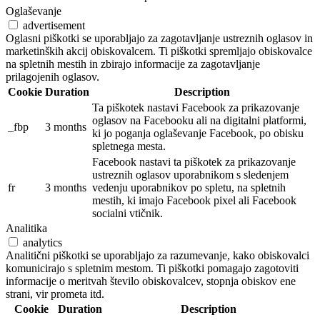
Oglaševanje
advertisement
Oglasni piškotki se uporabljajo za zagotavljanje ustreznih oglasov in
marketinških akcij obiskovalcem. Ti piškotki spremljajo obiskovalce
na spletnih mestih in zbirajo informacije za zagotavljanje
prilagojenih oglasov.
Cookie
Duration
Description
Ta piškotek nastavi Facebook za prikazovanje
oglasov na Facebooku ali na digitalni platformi,
_fbp
3 months
ki jo poganja oglaševanje Facebook, po obisku
spletnega mesta.
Facebook nastavi ta piškotek za prikazovanje
ustreznih oglasov uporabnikom s sledenjem
fr
3 months
vedenju uporabnikov po spletu, na spletnih
mestih, ki imajo Facebook pixel ali Facebook
socialni vtičnik.
Analitika
analytics
Analitični piškotki se uporabljajo za razumevanje, kako obiskovalci
komunicirajo s spletnim mestom. Ti piškotki pomagajo zagotoviti
informacije o meritvah število obiskovalcev, stopnja obiskov ene
strani, vir prometa itd.
Cookie
Duration
Description