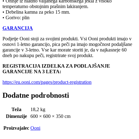
• Ohišje iz hladno valjanega karbonskega jekla z visoko
temperaturno obstojnim prašnim lakiranjem.
• Debelina kamna za peko 15 mm.
• Gorivo: plin
GARANCIJA
Podjetje Ooni stoji za svojimi produkti. Vsi Ooni produkti imajo v
osnovi 1-letno garancijo, pica peči pa imajo mogočnost podaljšane
garancije v 3-letno. Vse kar morate storiti je, da v najkasneje 60
dneh po nakupu peči, registrirate svoj produkt.
REGISTRACIJA IZDELKA ZA PODLAJŠANJE
GARANCIJE NA 3 LETA:
https://eu.ooni.com/pages/product-registration
Dodatne podrobnosti
Teža
18,2 kg
Dimenzije
600 × 600 × 350 cm
Proizvajalec
Ooni