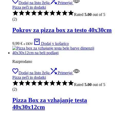
Dodaj na listo želja
Primerjaj
Pizza peči in dodatki
Rated
5.00
out of 5
(2)
Pokrov za pizza box za testo 40x30cm
9,99
€
Dodaj v košarico
z DDV
Razprodano
Dodaj na listo želja
Primerjaj
Pizza peči in dodatki
Rated
5.00
out of 5
(2)
Pizza Box za vzhajanje testa
40x30x12cm