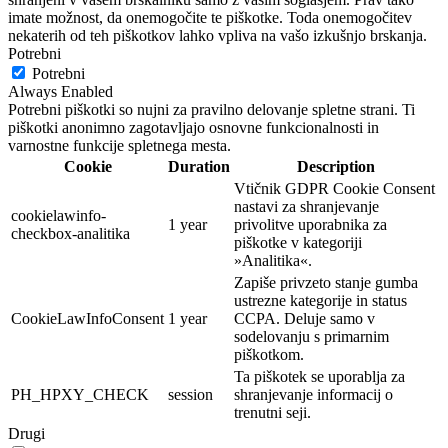
imate možnost, da onemogočite te piškotke. Toda onemogočitev
nekaterih od teh piškotkov lahko vpliva na vašo izkušnjo brskanja.
Potrebni
Potrebni
Always Enabled
Potrebni piškotki so nujni za pravilno delovanje spletne strani. Ti
piškotki anonimno zagotavljajo osnovne funkcionalnosti in
varnostne funkcije spletnega mesta.
Cookie
Duration
Description
Vtičnik GDPR Cookie Consent
nastavi za shranjevanje
cookielawinfo-
1 year
privolitve uporabnika za
checkbox-analitika
piškotke v kategoriji
»Analitika«.
Zapiše privzeto stanje gumba
ustrezne kategorije in status
CookieLawInfoConsent
1 year
CCPA. Deluje samo v
sodelovanju s primarnim
piškotkom.
Ta piškotek se uporablja za
PH_HPXY_CHECK
session
shranjevanje informacij o
trenutni seji.
Drugi