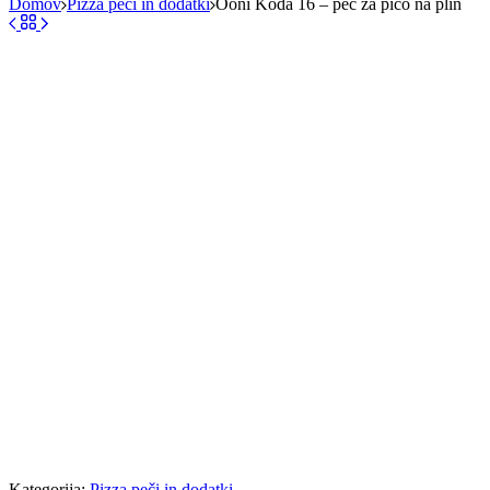
Domov
Pizza peči in dodatki
Ooni Koda 16 – peč za pico na plin
Kategorija:
Pizza peči in dodatki