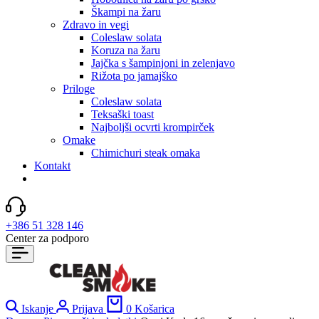
Škampi na žaru
Zdravo in vegi
Coleslaw solata
Koruza na žaru
Jajčka s šampinjoni in zelenjavo
Rižota po jamajško
Priloge
Coleslaw solata
Teksaški toast
Najboljši ocvrti krompirček
Omake
Chimichuri steak omaka
Kontakt
+386 51 328 146
Center za podporo
Iskanje
Prijava
0
Košarica