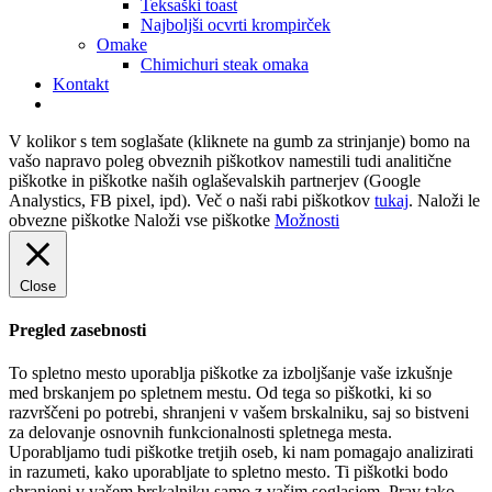
Teksaški toast
Najboljši ocvrti krompirček
Omake
Chimichuri steak omaka
Kontakt
V kolikor s tem soglašate (kliknete na gumb za strinjanje) bomo na
vašo napravo poleg obveznih piškotkov namestili tudi analitične
piškotke in piškotke naših oglaševalskih partnerjev (Google
Analystics, FB pixel, ipd). Več o naši rabi piškotkov
tukaj
.
Naloži le
obvezne piškotke
Naloži vse piškotke
Možnosti
Close
Pregled zasebnosti
To spletno mesto uporablja piškotke za izboljšanje vaše izkušnje
med brskanjem po spletnem mestu. Od tega so piškotki, ki so
razvrščeni po potrebi, shranjeni v vašem brskalniku, saj so bistveni
za delovanje osnovnih funkcionalnosti spletnega mesta.
Uporabljamo tudi piškotke tretjih oseb, ki nam pomagajo analizirati
in razumeti, kako uporabljate to spletno mesto. Ti piškotki bodo
shranjeni v vašem brskalniku samo z vašim soglasjem. Prav tako