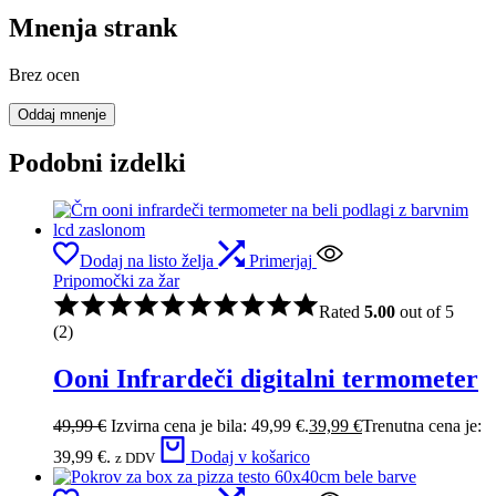
Mnenja strank
Brez ocen
Oddaj mnenje
Podobni izdelki
Dodaj na listo želja
Primerjaj
Pripomočki za žar
Rated
5.00
out of 5
(2)
Ooni Infrardeči digitalni termometer
49,99
€
Izvirna cena je bila: 49,99 €.
39,99
€
Trenutna cena je:
39,99 €.
Dodaj v košarico
z DDV