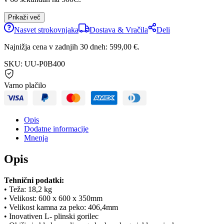
Prikaži več
Nasvet strokovnjaka
Dostava & Vračila
Deli
Najnižja cena v zadnjih 30 dneh:
599,00
€
.
SKU:
UU-P0B400
Varno plačilo
Opis
Dodatne informacije
Mnenja
Opis
Tehnični podatki:
• Teža: 18,2 kg
• Velikost: 600 x 600 x 350mm
• Velikost kamna za peko: 406,4mm
• Inovativen L- plinski gorilec