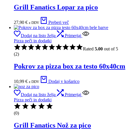
Grill Fanatics Lopar za pico
27,90
€
Preberi več
z DDV
Dodaj na listo želja
Primerjaj
Pizza peči in dodatki
Rated
5.00
out of 5
(2)
Pokrov za pizza box za testo 60x40cm
10,99
€
Dodaj v košarico
z DDV
Dodaj na listo želja
Primerjaj
Pizza peči in dodatki
(0)
Grill Fanatics Nož za pico