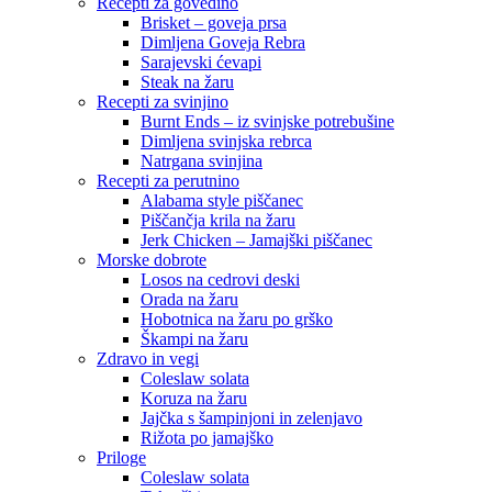
Recepti za govedino
Brisket – goveja prsa
Dimljena Goveja Rebra
Sarajevski ćevapi
Steak na žaru
Recepti za svinjino
Burnt Ends – iz svinjske potrebušine
Dimljena svinjska rebrca
Natrgana svinjina
Recepti za perutnino
Alabama style piščanec
Piščančja krila na žaru
Jerk Chicken – Jamajški piščanec
Morske dobrote
Losos na cedrovi deski
Orada na žaru
Hobotnica na žaru po grško
Škampi na žaru
Zdravo in vegi
Coleslaw solata
Koruza na žaru
Jajčka s šampinjoni in zelenjavo
Rižota po jamajško
Priloge
Coleslaw solata