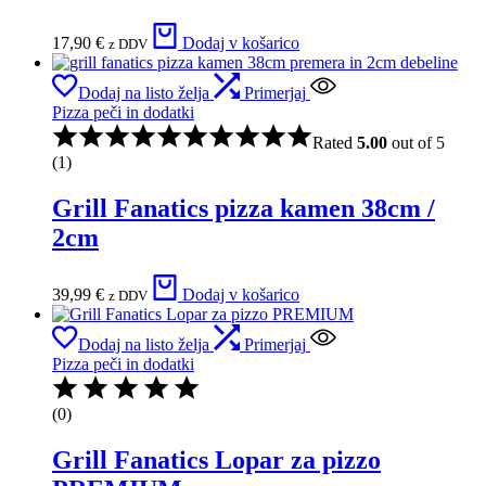
17,90
€
Dodaj v košarico
z DDV
Dodaj na listo želja
Primerjaj
Pizza peči in dodatki
Rated
5.00
out of 5
(1)
Grill Fanatics pizza kamen 38cm /
2cm
39,99
€
Dodaj v košarico
z DDV
Dodaj na listo želja
Primerjaj
Pizza peči in dodatki
(0)
Grill Fanatics Lopar za pizzo