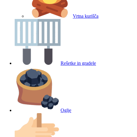
Vrtna kurišča
Rešetke in gradele
Oglje