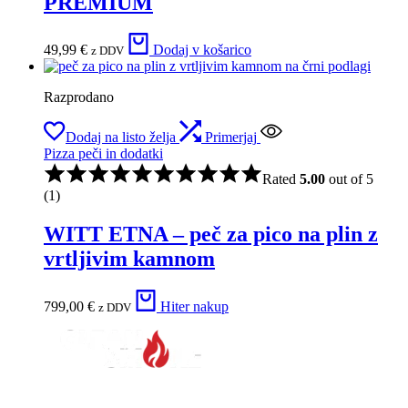
PREMIUM
49,99
€
Dodaj v košarico
z DDV
Razprodano
Dodaj na listo želja
Primerjaj
Pizza peči in dodatki
Rated
5.00
out of 5
(1)
WITT ETNA – peč za pico na plin z
vrtljivim kamnom
799,00
€
Hiter nakup
z DDV
CLEAN SOLUTIONS
, Aleks Težak s.p.