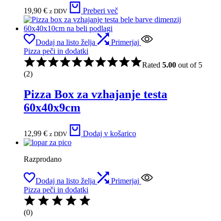
19,90
€
Preberi več
z DDV
Dodaj na listo želja
Primerjaj
Pizza peči in dodatki
Rated
5.00
out of 5
(2)
Pizza Box za vzhajanje testa
60x40x9cm
12,99
€
Dodaj v košarico
z DDV
Razprodano
Dodaj na listo želja
Primerjaj
Pizza peči in dodatki
(0)