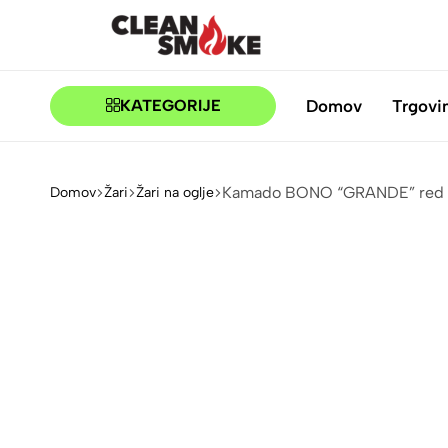
CLEANSMOKE.SI
BBQ
TRGOVINA
Domov
Trgovi
KATEGORIJE
Kamado BONO “GRANDE” red
Domov
Žari
Žari na oglje