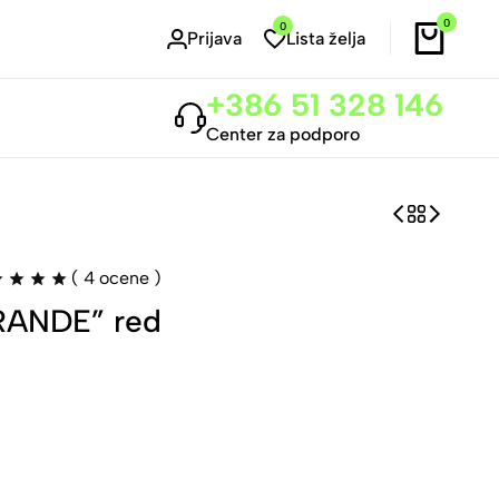
0
0
Prijava
Lista želja
+386 51 328 146
Center za podporo
(
4
ocene )
ANDE” red