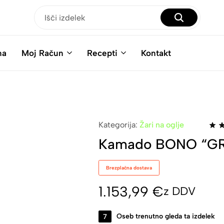
na
Moj Račun
Recepti
Kontakt
Kategorija:
Žari na oglje
Kamado BONO “GR
Brezplačna dostava
1.153,99
€
z DDV
7
Oseb trenutno gleda ta izdelek