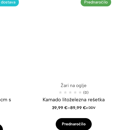
 dostava
Prednaročilo
Žari na oglje
(0)
 cm s
Kamado litoželezna rešetka
39,99
€
–
89,99
€
z DDV
Prednaročilo