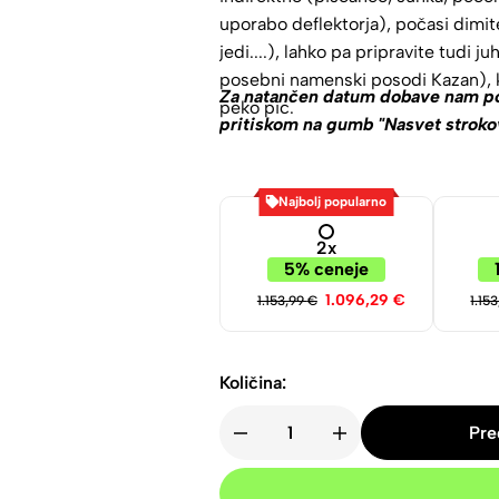
uporabo deflektorja), počasi dimit
jedi....), lahko pa pripravite tudi j
posebni namenski posodi Kazan), k
Za natančen datum dobave nam poš
peko pic.
pritiskom na gumb "Nasvet stroko
Najbolj popularno
2x
5% ceneje
1.096,29
€
1.153,99
€
1.15
Količina:
Pre