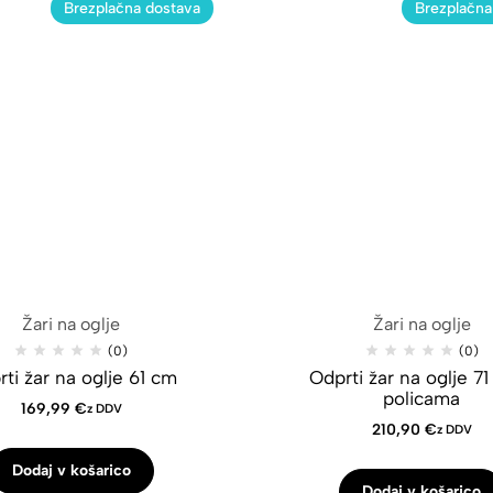
Brezplačna dostava
Brezplačna
Žari na oglje
Žari na oglje
(0)
(0)
ti žar na oglje 61 cm
Odprti žar na oglje 71
policama
169,99
€
z DDV
210,90
€
z DDV
Dodaj v košarico
Dodaj v košarico