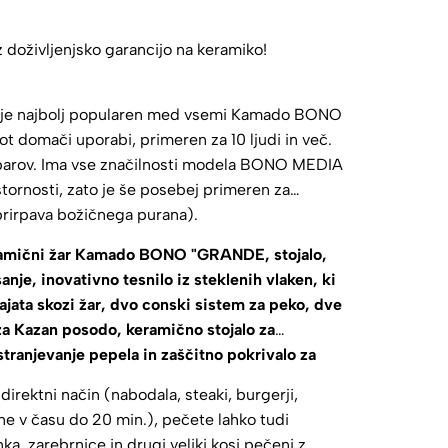
oživljenjsko garancijo na keramiko!
je najbolj popularen med vsemi Kamado BONO
ot domači uporabi, primeren za 10 ljudi in več.
in barov. Ima vse značilnosti modela BONO MEDIA
tornosti, zato je še posebej primeren za
prirpava božičnega purana).
amični žar Kamado BONO "GRANDE, stojalo,
nje, inovativno tesnilo iz steklenih vlaken, ki
ajata skozi žar, dvo conski sistem za peko, dve
 za Kazan posodo, keramično stojalo za
stranjevanje pepela in zaščitno pokrivalo za
rektni način (nabodala, steaki, burgerji,
ene v času do 20 min.), pečete lahko tudi
a, zarebrnice in drugi veliki kosi pečeni z