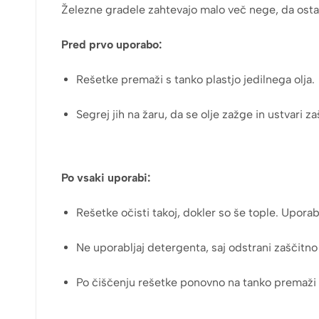
Železne gradele zahtevajo malo več nege, da ostan
Pred prvo uporabo:
Rešetke premaži s tanko plastjo jedilnega olja.
Segrej jih na žaru, da se olje zažge in ustvari zašč
Po vsaki uporabi:
Rešetke očisti takoj, dokler so še tople. Upora
Ne uporabljaj detergenta, saj odstrani zaščitno 
Po čiščenju rešetke ponovno na tanko premaži z