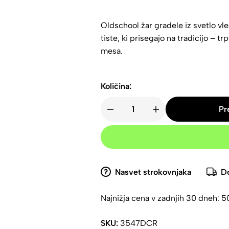
Oldschool žar gradele iz svetlo vl
tiste, ki prisegajo na tradicijo – t
mesa.
Količina:
Pr
Nasvet strokovnjaka
Do
Najnižja cena v zadnjih 30 dneh:
5
SKU:
3547DCR