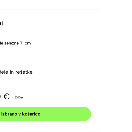
aj
e železne 71 cm
ele in rešetke
0
€
z DDV
 izbrano v košarico