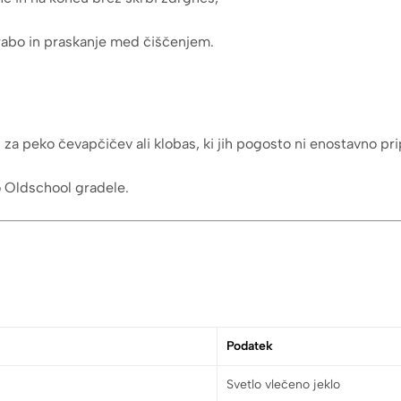
orabo in praskanje med čiščenjem.
za peko čevapčičev ali klobas, ki jih pogosto ni enostavno prip
o Oldschool gradele.
Podatek
Svetlo vlečeno jeklo