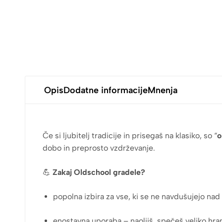
Opis
Dodatne informacije
Mnenja
Če si ljubitelj tradicije in prisegaš na klasiko, so “
o
dobo in preprosto vzdrževanje.
💪
Zakaj Oldschool gradele?
popolna izbira za vse, ki se ne navdušujejo nad
enostavna uporaba – naoljiš, spečeš veliko hra