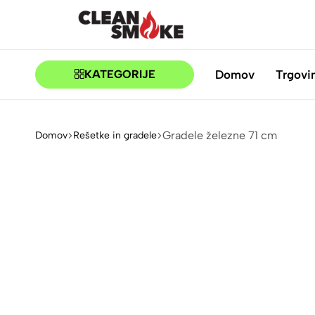
CLEANSMOKE.SI
BBQ
TRGOVINA
Domov
Trgovi
KATEGORIJE
Gradele železne 71 cm
Domov
Rešetke in gradele