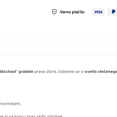
Varno plačilo
ldschool
“
gradele
prava izbira. Izdelane so iz
svetlo vlečenega
 novitetami,
ne in na koncu brez skrbi zdrgneš,