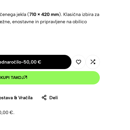
ečenega jekla (
710 × 420 mm
). Klasična izbira za
rpežne, enostavne in pripravljene na obilico
ednaročilo
-
50,00
€
KUPI TAKOJ
stava & Vračila
Deli
0,00
€
.