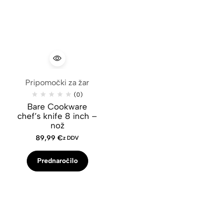
Pripomočki za žar
(0)
Bare Cookware
chef’s knife 8 inch –
nož
89,99
€
z DDV
Prednaročilo