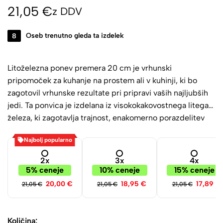
21,05
€
z DDV
8
Oseb trenutno gleda ta izdelek
Litoželezna ponev premera 20 cm je vrhunski
pripomoček za kuhanje na prostem ali v kuhinji, ki bo
zagotovil vrhunske rezultate pri pripravi vaših najljubših
jedi. Ta ponvica je izdelana iz visokokakovostnega litega
železa, ki zagotavlja trajnost, enakomerno porazdelitev
toplote in vrhunske kuharske rezultate.
Najbolj popularno
2x
3x
4x
5% ceneje
10% ceneje
15% ceneje
20,00
€
18,95
€
17,89
€
21,05
€
21,05
€
21,05
€
Količina: