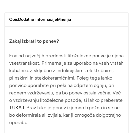
Opis
Dodatne informacije
Mnenja
Zakaj izbrati to ponev?
Ena od največjih prednosti litoželezne ponve je njena
vsestranskost. Primerna je za uporabo na vseh vrstah
kuhalnikov, vključno z indukcijskimi, električnimi,
plinskimi in steklokeramičnimi. Poleg tega lahko
ponvico uporabite pri peki na odprtem ognju, pri
rednem vzdrževanju, pa bo ponev ostala večna. Več
o vzdrževanju litoželezne posode, si lahko preberete
TUKAJ
. Prav tako je ponev izjemno trpežna in se ne
bo deformirala ali zvijala, kar ji omogoča dolgotrajno
uporabo.