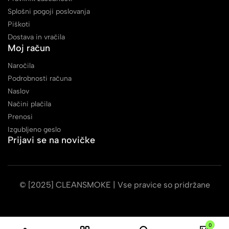
Splošni pogoji poslovanja
Piškoti
Dostava in vračila
Moj račun
Naročila
Podrobnosti računa
Naslov
Načini plačila
Prenosi
Izgubljeno geslo
Prijavi se na novičke
© [2025] CLEANSMOKE | Vse pravice so pridržane
0