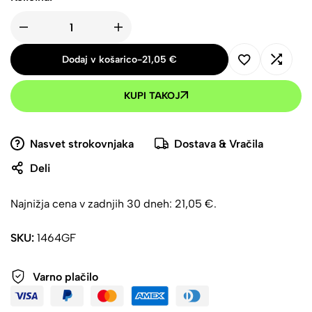
Dodaj v košarico
-
21,05
€
KUPI TAKOJ
Nasvet strokovnjaka
Dostava & Vračila
Deli
Najnižja cena v zadnjih 30 dneh:
21,05
€
.
SKU:
1464GF
Varno plačilo