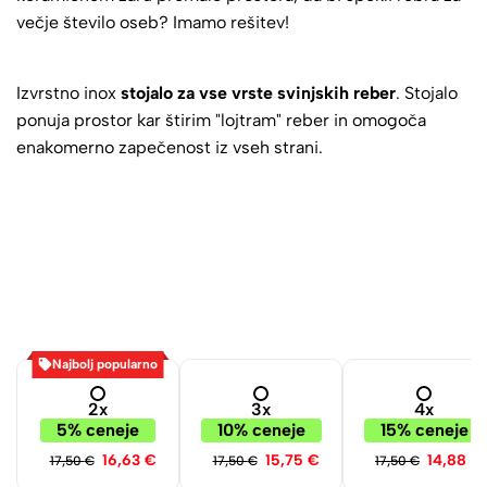
večje število oseb? Imamo rešitev!
Izvrstno inox
stojalo za vse vrste svinjskih reber
. Stojalo
ponuja prostor kar štirim "lojtram" reber in omogoča
enakomerno zapečenost iz vseh strani.
Najbolj popularno
2x
3x
4x
5% ceneje
10% ceneje
15% ceneje
16,63
€
15,75
€
14,88
€
17,50
€
17,50
€
17,50
€