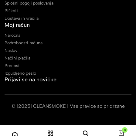
Splošni pogoji poslovanja
Piškoti
Dostava in vračila
Moj račun
Naročila
Podrobnosti računa
Naslov
Načini plačila
Prenosi
Izgubljeno geslo
Prijavi se na novičke
© [2025] CLEANSMOKE | Vse pravice so pridržane
0