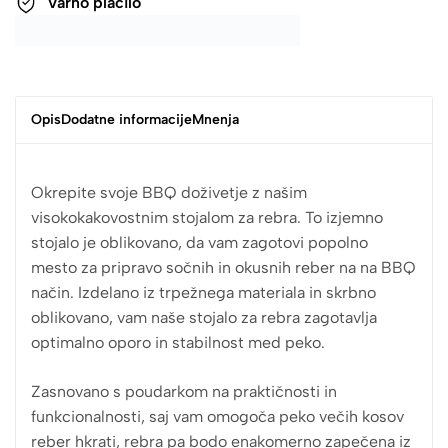
Varno plačilo
Opis
Dodatne informacije
Mnenja
Okrepite svoje BBQ doživetje z našim
visokokakovostnim stojalom za rebra. To izjemno
stojalo je oblikovano, da vam zagotovi popolno
mesto za pripravo sočnih in okusnih reber na na BBQ
način. Izdelano iz trpežnega materiala in skrbno
oblikovano, vam naše stojalo za rebra zagotavlja
optimalno oporo in stabilnost med peko.
Zasnovano s poudarkom na praktičnosti in
funkcionalnosti, saj vam omogoča peko večih kosov
reber hkrati, rebra pa bodo enakomerno zapečena iz