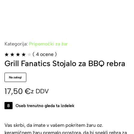
Kategorija:
Pripomočki za žar
(
4
ocene )
Grill Fanatics Stojalo za BBQ rebra
Na zalogi
17,50
€
z DDV
8
Oseb trenutno gleda ta izdelek
Vas skrbi, da imate v vašem pokritem žaru oz.
keramičnem žaru premalo prostora, da bi spekli rebra za