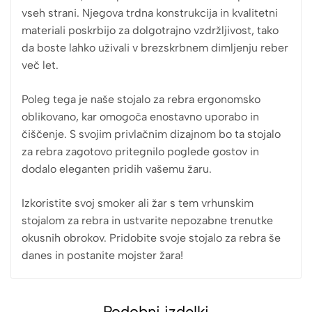
vseh strani. Njegova trdna konstrukcija in kvalitetni
materiali poskrbijo za dolgotrajno vzdržljivost, tako
da boste lahko uživali v brezskrbnem dimljenju reber
več let.
Poleg tega je naše stojalo za rebra ergonomsko
oblikovano, kar omogoča enostavno uporabo in
čiščenje. S svojim privlačnim dizajnom bo ta stojalo
za rebra zagotovo pritegnilo poglede gostov in
dodalo eleganten pridih vašemu žaru.
Izkoristite svoj smoker ali žar s tem vrhunskim
stojalom za rebra in ustvarite nepozabne trenutke
okusnih obrokov. Pridobite svoje stojalo za rebra še
danes in postanite mojster žara!
Podobni izdelki