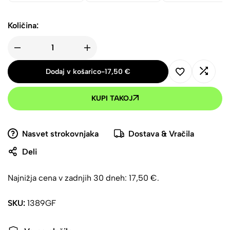
Količina:
Dodaj v košarico
-
17,50
€
KUPI TAKOJ
Nasvet strokovnjaka
Dostava & Vračila
Deli
Najnižja cena v zadnjih 30 dneh:
17,50
€
.
SKU:
1389GF