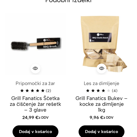
Pripomočki za žar
Les za dimljenje
(2)
(4)
Grill Fanatics Ščetka
Grill Fanatics Bukev –
za čiščenje žar rešetk
kocke za dimljenje
– 3 glave
1kg
24,99
€
9,96
€
z DDV
z DDV
Dodaj v košarico
Dodaj v košarico