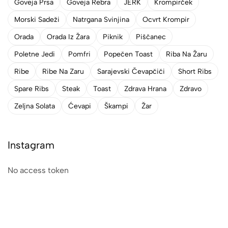
Goveja Prsa
Goveja Rebra
JERK
Krompirček
Morski Sadeži
Natrgana Svinjina
Ocvrt Krompir
Orada
Orada Iz Žara
Piknik
Piščanec
Poletne Jedi
Pomfri
Popečen Toast
Riba Na Žaru
Ribe
Ribe Na Zaru
Sarajevski Čevapčiči
Short Ribs
Spare Ribs
Steak
Toast
Zdrava Hrana
Zdravo
Zeljna Solata
Ćevapi
Škampi
Žar
Instagram
No access token