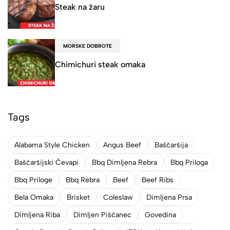
Steak na žaru
MORSKE DOBROTE
Chimichuri steak omaka
Tags
Alabama Style Chicken
Angus Beef
Baščaršija
Baščaršijski Ćevapi
Bbq Dimljena Rebra
Bbq Priloga
Bbq Priloge
Bbq Rebra
Beef
Beef Ribs
Bela Omaka
Brisket
Coleslaw
Dimljena Prsa
Dimljena Riba
Dimljen Piščanec
Govedina