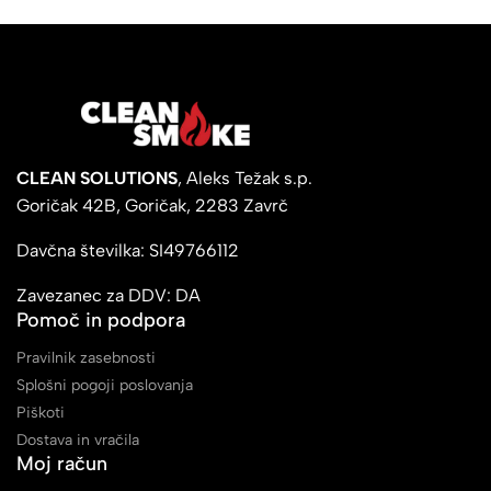
CLEAN SOLUTIONS
, Aleks Težak s.p.
Goričak 42B, Goričak, 2283 Zavrč
Davčna številka: SI49766112
Zavezanec za DDV: DA
Pomoč in podpora
Pravilnik zasebnosti
Splošni pogoji poslovanja
Piškoti
Dostava in vračila
Moj račun