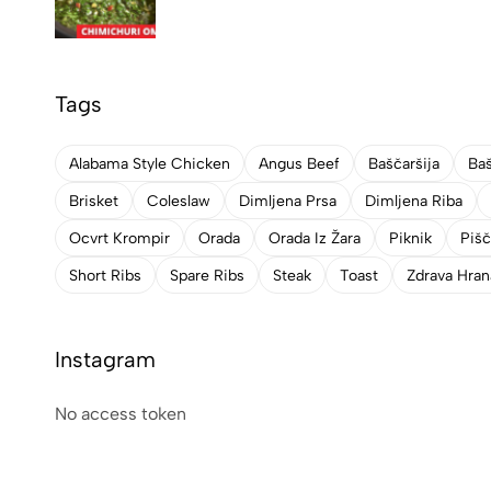
Tags
Alabama Style Chicken
Angus Beef
Baščaršija
Baš
Brisket
Coleslaw
Dimljena Prsa
Dimljena Riba
Ocvrt Krompir
Orada
Orada Iz Žara
Piknik
Piš
Short Ribs
Spare Ribs
Steak
Toast
Zdrava Hran
Instagram
No access token