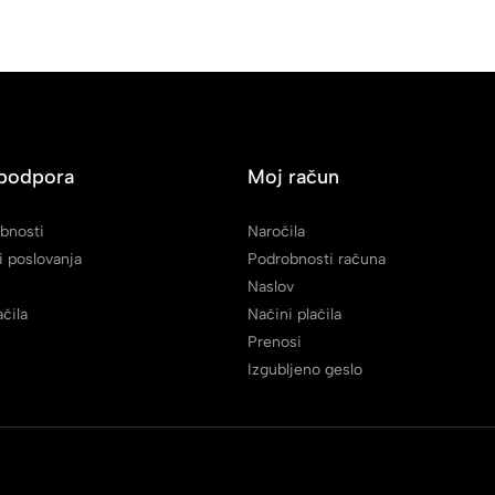
podpora
Moj račun
ebnosti
Naročila
i poslovanja
Podrobnosti računa
Naslov
ačila
Načini plačila
Prenosi
Izgubljeno geslo