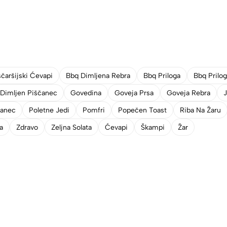
čaršijski Ćevapi
Bbq Dimljena Rebra
Bbq Priloga
Bbq Prilo
Dimljen Piščanec
Govedina
Goveja Prsa
Goveja Rebra
čanec
Poletne Jedi
Pomfri
Popečen Toast
Riba Na Žaru
a
Zdravo
Zeljna Solata
Ćevapi
Škampi
Žar