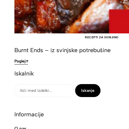
RECEPTI ZA SVINJINO
Burnt Ends – iz svinjske potrebušine
Poglej
Iskalnik
Iskanje
Informacije
O nas