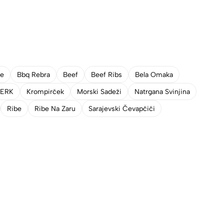
ge
Bbq Rebra
Beef
Beef Ribs
Bela Omaka
JERK
Krompirček
Morski Sadeži
Natrgana Svinjina
Ribe
Ribe Na Zaru
Sarajevski Čevapčiči