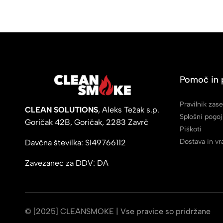
Pomoč in 
Pravilnik zas
CLEAN SOLUTIONS
, Aleks Težak s.p.
Splošni pogoj
Goričak 42B, Goričak, 2283 Zavrč
Piškoti
Dostava in vr
Davčna številka: SI49766112
Zavezanec za DDV: DA
© [2025] CLEANSMOKE | Vse pravice so pridržane