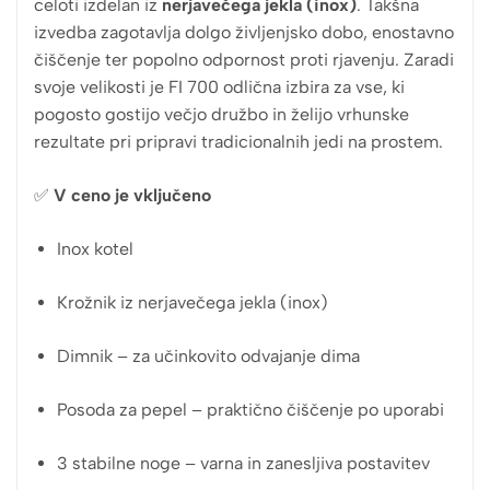
celoti izdelan iz
nerjavečega jekla (inox)
. Takšna
izvedba zagotavlja dolgo življenjsko dobo, enostavno
čiščenje ter popolno odpornost proti rjavenju. Zaradi
svoje velikosti je FI 700 odlična izbira za vse, ki
pogosto gostijo večjo družbo in želijo vrhunske
rezultate pri pripravi tradicionalnih jedi na prostem.
✅
V ceno je vključeno
Inox kotel
Krožnik iz nerjavečega jekla (inox)
Dimnik – za učinkovito odvajanje dima
Posoda za pepel – praktično čiščenje po uporabi
3 stabilne noge – varna in zanesljiva postavitev