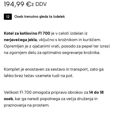
194,99
€
z DDV
12
Oseb trenutno gleda ta izdelek
Kotel za kotlovino FI 700
je v celoti izdelan iz
nerjavečega jekla
, vključno s krožnikom in kuriščem.
Opremljen je z ojačanimi vrati, posodo za pepel ter izrezi
na zgornjem delu za optimalno segrevanje krožnika.
Komplet je enostaven za sestavo in transport, zato ga
lahko brez težav vzamete tudi na pot.
Velikost FI 700 omogoča pripravo obrokov za
14 do 18
oseb
, kar ga naredi popolnega za večja druženja in
praznovanja na prostem.