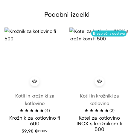
Podobni izdelki
Brezplačna dostava
Kotli in krožniki za
Kotli in krožniki za
kotlovino
kotlovino
(4)
(2)
Krožnik za kotlovino fi
Kotel za kotlovino
600
INOX s krožnikom fi
500
59,90
€
z DDV