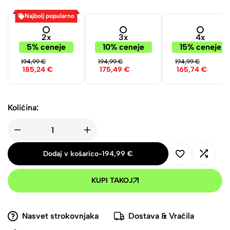
Najbolj popularno
2x
3x
4x
5% ceneje
10% ceneje
15% ceneje
194,99
€
194,99
€
194,99
€
185,24
€
175,49
€
165,74
€
Količina:
Dodaj v košarico
-
194,99
€
KUPI TAKOJ
Nasvet strokovnjaka
Dostava & Vračila