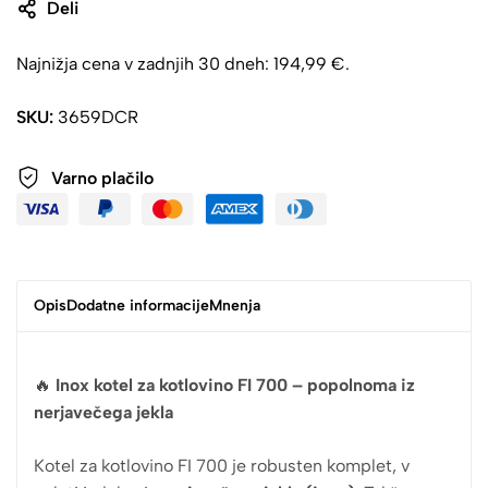
Deli
Najnižja cena v zadnjih 30 dneh:
194,99
€
.
SKU:
3659DCR
Varno plačilo
Opis
Dodatne informacije
Mnenja
🔥
Inox kotel za kotlovino FI 700 – popolnoma iz
nerjavečega jekla
Kotel za kotlovino FI 700 je robusten komplet, v