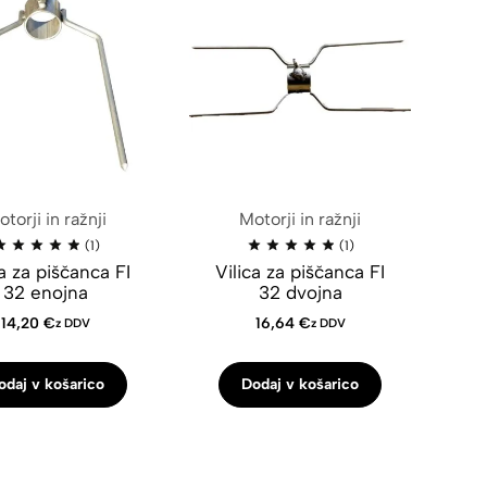
torji in ražnji
Motorji in ražnji
(1)
(1)
ca za piščanca FI
Vilica za piščanca FI
32 enojna
32 dvojna
14,20
€
16,64
€
z DDV
z DDV
odaj v košarico
Dodaj v košarico