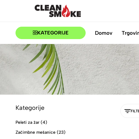
CLEANSMOKE.SI
BBQ
TRGOVINA
Domov
Trgovi
KATEGORIJE
Kategorije
FILT
Peleti za žar
(4)
Začimbne mešanice
(23)