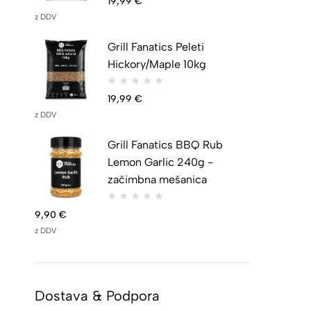
19,99
€
z DDV
Grill Fanatics Peleti
Hickory/Maple 10kg
19,99
€
z DDV
Grill Fanatics BBQ Rub
Lemon Garlic 240g -
začimbna mešanica
9,90
€
z DDV
Dostava & Podpora