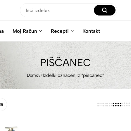
na
Moj Račun
Recepti
Kontakt
PIŠČANEC
Izdelki označeni z “piščanec”
Domov
ER