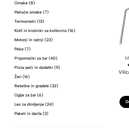
Omake
(8)
Pekoče omake
(7)
Termometri
(13)
Kotli in krožniki za kotlovino
(16)
Motorji in ražnji
(22)
Peke
(7)
Mo
Pripomočki za žar
(40)
Pizza peči in dodatki
(11)
Vili
Žari
(16)
Rešetke in gradele
(32)
Oglje za žar
(6)
D
Les za dimljenje
(24)
Paketi in darila
(3)