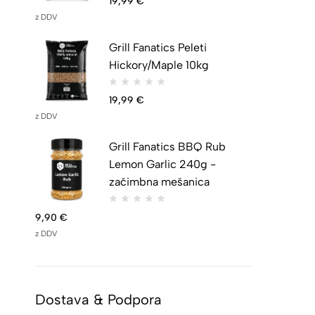
19,99
€
z DDV
Grill Fanatics Peleti
Hickory/Maple 10kg
19,99
€
z DDV
Grill Fanatics BBQ Rub
Lemon Garlic 240g -
začimbna mešanica
9,90
€
z DDV
Dostava & Podpora