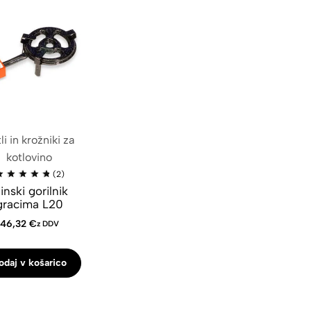
li in krožniki za
kotlovino
(2)
linski gorilnik
gracima L20
46,32
€
z DDV
odaj v košarico