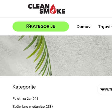
CLEANSMOKE.SI
BBQ
TRGOVINA
Domov
Trgovi
KATEGORIJE
Kategorije
FILT
Peleti za žar
(4)
Začimbne mešanice
(23)