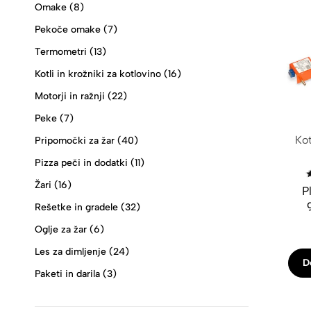
Omake
(8)
Pekoče omake
(7)
Termometri
(13)
Kotli in krožniki za kotlovino
(16)
Motorji in ražnji
(22)
Peke
(7)
Kot
Pripomočki za žar
(40)
Pizza peči in dodatki
(11)
Žari
(16)
P
Rešetke in gradele
(32)
Oglje za žar
(6)
Les za dimljenje
(24)
D
Paketi in darila
(3)