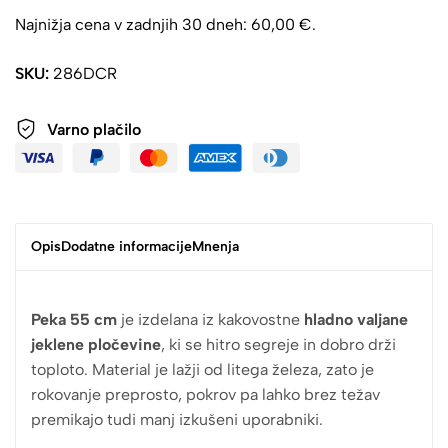
Najnižja cena v zadnjih 30 dneh:
60,00
€
.
SKU:
286DCR
Varno plačilo
Opis
Dodatne informacije
Mnenja
Peka 55 cm
je izdelana iz kakovostne
hladno valjane
jeklene pločevine
, ki se hitro segreje in dobro drži
toploto. Material je lažji od litega železa, zato je
rokovanje preprosto, pokrov pa lahko brez težav
premikajo tudi manj izkušeni uporabniki.