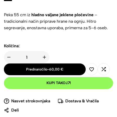
Peka 55 cm iz
hladno valjane jeklene pločevine
–
tradicionalni način priprave hrane na ognju. Hitro
segrevanje, enostavna uporaba, primerna za 5–6 oseb.
Količina:
Prednaročilo
-
60,00
€
KUPI TAKOJ
Nasvet strokovnjaka
Dostava & Vračila
Deli