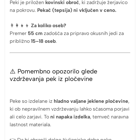
Peki je priložen
kovinski obroč
, ki zadržuje žerjavico
na pokrovu.
Pekač (tepsija) ni vključen v ceno.
👨‍👩‍👧‍👦
Za koliko oseb?
Premer
55 cm
zadošča za pripravo okusnih jedi za
približno
15–18 oseb
.
⚠️ Pomembno opozorilo glede
vzdrževanja pek iz pločevine
Peke so izdelane iz
hladno valjane jeklene pločevine
,
ki ob nepravilnem vzdrževanju lahko sčasoma porjavi
ali celo zarjavi. To
ni napaka izdelka
, temveč naravna
lastnost materiala.
👉 Da bi ohranili dolgo življenjsko dobo peke,