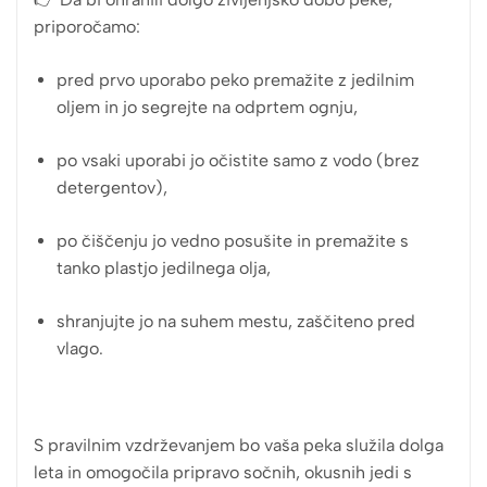
priporočamo:
pred prvo uporabo peko premažite z jedilnim
oljem in jo segrejte na odprtem ognju,
po vsaki uporabi jo očistite samo z vodo (brez
detergentov),
po čiščenju jo vedno posušite in premažite s
tanko plastjo jedilnega olja,
shranjujte jo na suhem mestu, zaščiteno pred
vlago.
S pravilnim vzdrževanjem bo vaša peka služila dolga
leta in omogočila pripravo sočnih, okusnih jedi s