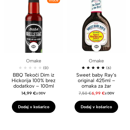
Vroče
Omake
Omake
(0)
(6)
BBQ Tekoči Dim iz
Sweet baby Ray’s
Hickorija 100% brez
original 425ml –
dodatkov – 100ml
omaka za žar
14,99
€
7,50
€
6,99
€
z DDV
z DDV
Dodaj v košarico
Dodaj v košarico