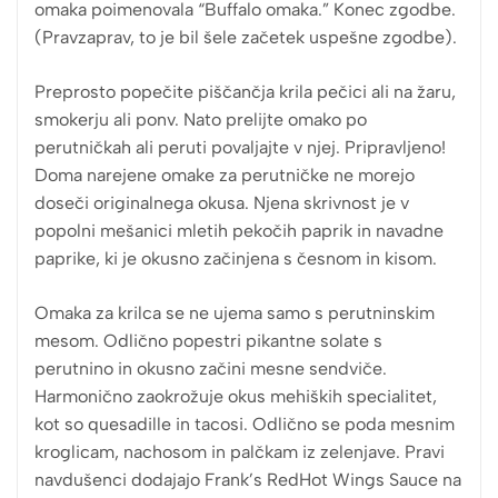
omaka poimenovala “Buffalo omaka.” Konec zgodbe.
(Pravzaprav, to je bil šele začetek uspešne zgodbe).
Preprosto popečite piščančja krila pečici ali na žaru,
smokerju ali ponv. Nato prelijte omako po
perutničkah ali peruti povaljajte v njej. Pripravljeno!
Doma narejene omake za perutničke ne morejo
doseči originalnega okusa. Njena skrivnost je v
popolni mešanici mletih pekočih paprik in navadne
paprike, ki je okusno začinjena s česnom in kisom.
Omaka za krilca se ne ujema samo s perutninskim
mesom. Odlično popestri pikantne solate s
perutnino in okusno začini mesne sendviče.
Harmonično zaokrožuje okus mehiških specialitet,
kot so quesadille in tacosi. Odlično se poda mesnim
kroglicam, nachosom in palčkam iz zelenjave. Pravi
navdušenci dodajajo Frank’s RedHot Wings Sauce na