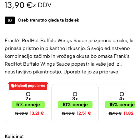
13,90
€
z DDV
10
Oseb trenutno gleda ta izdelek
Frank's RedHot Buffalo Wings Sauce je izjemna omaka, ki
prinaša pristno in pikantno izkušnjo. S svojo edinstveno
kombinacijo začimb in vročega okusa bo omaka Frank's
RedHot Buffalo Wings Sauce popestrila vaše jedi z
neustavljivo pikantnostjo. Uporabite jo za pripravo
okusnih piščančjih peruti ali pa jo dodajte kot začimbo k
Najbolj popularno
jedem po svojem okusu.
2x
3x
4x
5% ceneje
10% ceneje
15% ceneje
13,21
€
12,51
€
11,82
€
13,90
€
13,90
€
13,90
€
Količina: