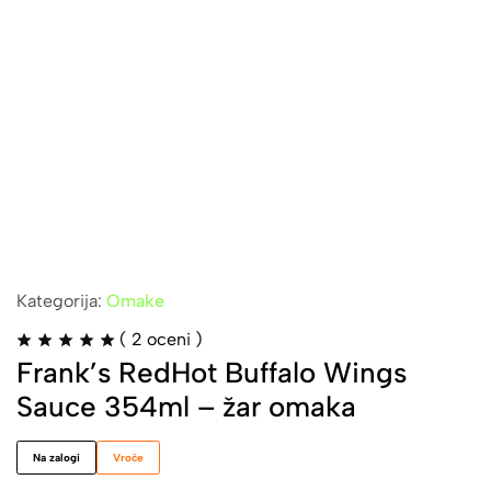
Kategorija:
Omake
(
2
oceni )
Frank’s RedHot Buffalo Wings
Sauce 354ml – žar omaka
Na zalogi
Vroče