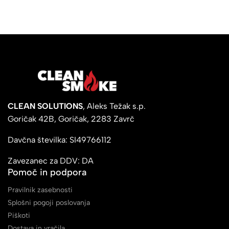
CLEAN SOLUTIONS
, Aleks Težak s.p.
Goričak 42B, Goričak, 2283 Zavrč
Davčna številka: SI49766112
Zavezanec za DDV: DA
Pomoč in podpora
Pravilnik zasebnosti
Splošni pogoji poslovanja
Piškoti
Dostava in vračila