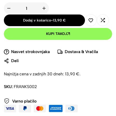
Dodaj v košarico
-
13,90
€
KUPI TAKOJ
Nasvet strokovnjaka
Dostava & Vračila
Deli
Najnižja cena v zadnjih 30 dneh:
13,90
€
.
SKU:
FRANKS002
Varno plačilo