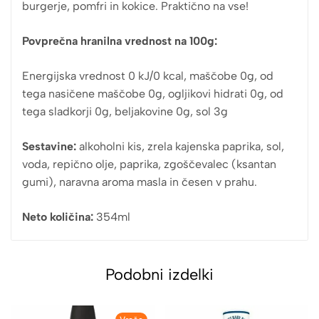
burgerje, pomfri in kokice. Praktično na vse!
Povprečna hranilna vrednost na 100g:
Energijska vrednost 0 kJ/0 kcal, maščobe 0g, od
tega nasičene maščobe 0g, ogljikovi hidrati 0g, od
tega sladkorji 0g, beljakovine 0g, sol 3g
Sestavine:
alkoholni kis, zrela kajenska paprika, sol,
voda, repično olje, paprika, zgoščevalec (ksantan
gumi), naravna aroma masla in česen v prahu.
Neto količina:
354ml
Podobni izdelki