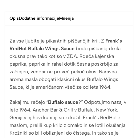
Opis
Dodatne informacije
Mnenja
Za vse ljubitelje pikantnih piščančjih kril: Z
Frank’s
RedHot Buffalo Wings Sauce
bodo piščančja krila
okusna prav tako kot so v ZDA. Rdeča kajenska
paprika, paprika in rahel dotik česna poskrbijo za
začinjen, vendar ne preveč pekoč okus. Naravna
aroma masla obogati klasični okus Buffalo Wings
Sauce, ki je američanom všeč že od leta 1964.
Zakaj mu rečejo “
Buffalo sauce
?” Odpotujmo nazaj v
leto 1964. Anchor Bar & Grill v Buffalu, New York.
Geniji v njihovi kuhinji so združili Frank’s RedHot z
maslom, prelili kup krilc z omako in se lotili okušanja.
Krožniki so bili obliznjeni do čistega. In tako se je